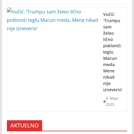
Vučić:
‘Trumpu
sam
želeo
lično
pokloniti
teglu
Macun
meda.
Mene
nikad
nije
izneverio’
6. Maja
2025.
AKTUELNO