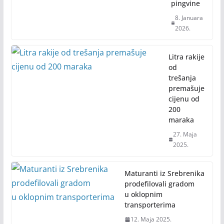
pingvine
8. Januara
2026.
Litra rakije
od
trešanja
premašuje
cijenu od
200
maraka
27. Maja
2025.
Maturanti iz Srebrenika
prodefilovali gradom
u oklopnim
transporterima
12. Maja 2025.