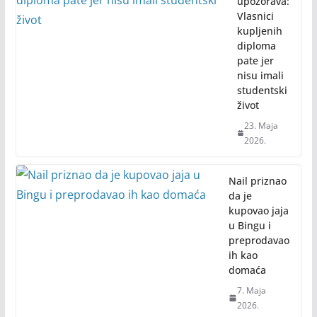
upozorava:
Vlasnici
kupljenih
diploma
pate jer
nisu imali
studentski
život
23. Maja
2026.
Nail priznao
da je
kupovao jaja
u Bingu i
preprodavao
ih kao
domaća
7. Maja
2026.