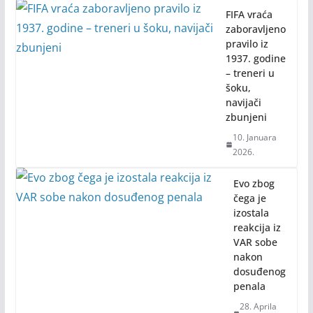
FIFA vraća
zaboravljeno
pravilo iz
1937. godine
– treneri u
šoku,
navijači
zbunjeni
10. Januara
2026.
Evo zbog
čega je
izostala
reakcija iz
VAR sobe
nakon
dosuđenog
penala
28. Aprila