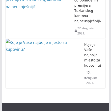
od ponuđenih
premijera
Tuzlanskog
kantona
najneuspješniji?
22. Augusta
2021.
Koje je
Vaše
najbolje
mjesto za
kupovinu?
15.
Augusta
2021.