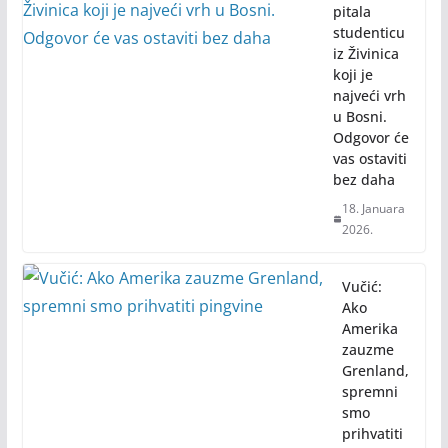
pitala
studenticu
iz Živinica
koji je
najveći vrh
u Bosni.
Odgovor će
vas ostaviti
bez daha
18. Januara
2026.
Vučić:
Ako
Amerika
zauzme
Grenland,
spremni
smo
prihvatiti