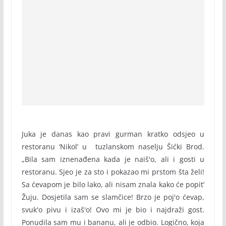
Juka je danas kao pravi gurman kratko odsjeo u
restoranu ‘Nikol’ u tuzlanskom naselju Šićki Brod.
„Bila sam iznenađena kada je naiš'o, ali i gosti u
restoranu. Sjeo je za sto i pokazao mi prstom šta želi!
Sa ćevapom je bilo lako, ali nisam znala kako će popit’
Žuju. Dosjetila sam se slamčice! Brzo je poj'o ćevap,
svuk'o pivu i izaš'o! Ovo mi je bio i najdraži gost.
Ponudila sam mu i bananu, ali je odbio. Logično, koja