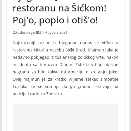
restoranu na Šićkom!
Poj'o, popio i otiš'o!
tuzlaspiegel
21. Augusta 2021.
Najtraženiji tuzlanski bjegunac danas je viđen u
restoranu ‘Nikol’ u naselju Šićki Brod. Majmun Juka je
nedavno pobjegao iz tuzlanskog zološkog vrta, nakon
incidenta sa horozom Dinom. Zološki vrt je obećao
nagradu za bilo kakvu informaciju o kretanju Juke.
Ovaj majmun je za kratko vrijeme stekao simpatije
Tuzlaka, te se sumnja da ga građani skrivaju od
policije i radnika Zoo vrta.