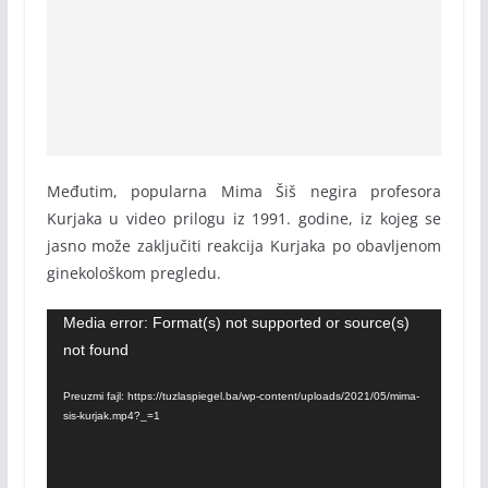
Međutim, popularna Mima Šiš negira profesora
Kurjaka u video prilogu iz 1991. godine, iz kojeg se
jasno može zaključiti reakcija Kurjaka po obavljenom
ginekološkom pregledu.
Video
Media error: Format(s) not supported or source(s)
not found
Player
Preuzmi fajl: https://tuzlaspiegel.ba/wp-content/uploads/2021/05/mima-
sis-kurjak.mp4?_=1