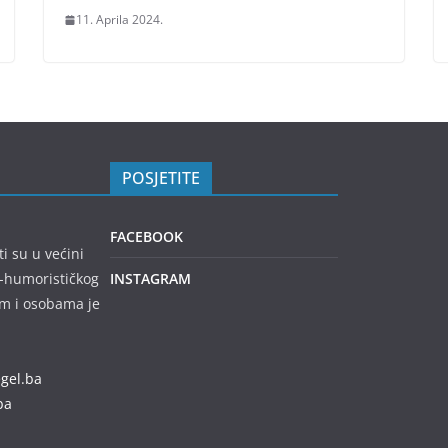
11. Aprila 2024.
POSJETITE
FACEBOOK
ti su u većini
no-humorističkog
INSTAGRAM
em i osobama je
egel.ba
ba