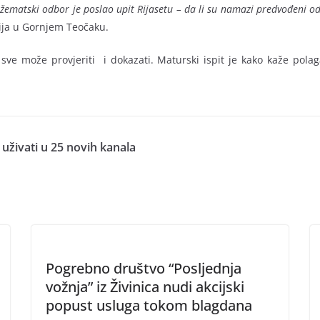
ematski odbor je poslao upit Rijasetu – da li su namazi predvođeni o
lija u Gornjem Teočaku.
se sve može provjeriti i dokazati. Maturski ispit je kako kaže po
uživati u 25 novih kanala
Pogrebno društvo “Posljednja
vožnja” iz Živinica nudi akcijski
popust usluga tokom blagdana