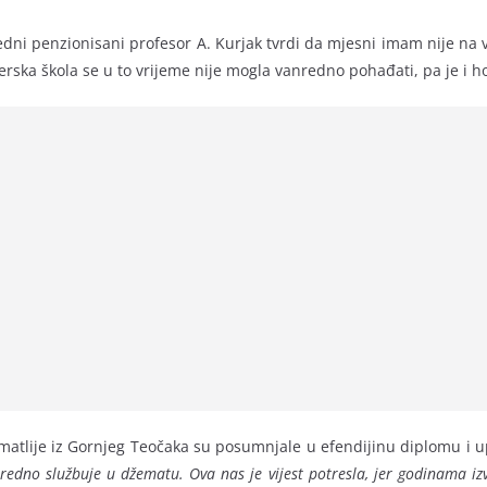
dni penzionisani profesor A. Kurjak tvrdi da mjesni imam nije na v
rska škola se u to vrijeme nije mogla vanredno pohađati, pa je i ho
tlije iz Gornjeg Teočaka su posumnjale u efendijinu diplomu i upu
edno službuje u džematu. Ova nas je vijest potresla, jer godinama iz