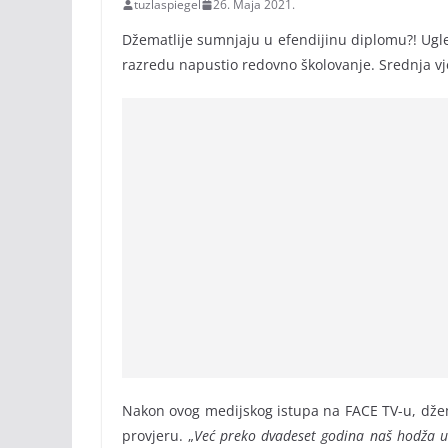
tuzlaspiegel
26. Maja 2021.
Džematlije sumnjaju u efendijinu diplomu?! Ugle
razredu napustio redovno školovanje. Srednja vje
Nakon ovog medijskog istupa na FACE TV-u, džema
provjeru. „
Već preko dvadeset godina naš hodža ur