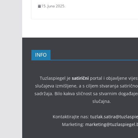
15. Juna 2025.
INFO
Tuzlaspiegel je
satirični
portal i objavljene vijes
slučajeva izmišljene, a s ciljem stvaranja satirič
sadržaja. Bilo kakva sličnost sa stvarnim događaj
slučajna.
Kontaktirajte nas:
tuzlak.satira@tuzlaspi
Marketing:
marketing@tuzlaspiegel.