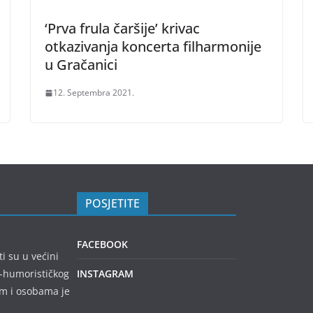
‘Prva frula čaršije’ krivac
otkazivanja koncerta filharmonije
u Gračanici
12. Septembra 2021.
POSJETITE
FACEBOOK
ti su u većini
no-humorističkog
INSTAGRAM
em i osobama je