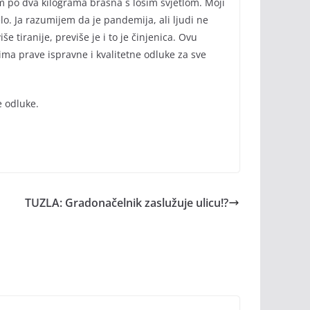
em po dva kilograma brašna s lošim svjetlom. Moji
lo. Ja razumijem da je pandemija, ali ljudi ne
 tiranije, previše je i to je činjenica. Ovu
ima prave ispravne i kvalitetne odluke za sve
e odluke.
TUZLA: Gradonačelnik zaslužuje ulicu!?