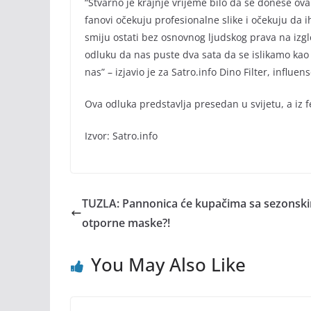
“Stvarno je krajnje vrijeme bilo da se donese ov
fanovi očekuju profesionalne slike i očekuju da i
smiju ostati bez osnovnog ljudskog prava na izgled
odluku da nas puste dva sata da se islikamo kao 
nas” – izjavio je za Satro.info Dino Filter, influen
Ova odluka predstavlja presedan u svijetu, a iz f
Izvor: Satro.info
TUZLA: Pannonica će kupačima sa sezonski
otporne maske?!
You May Also Like