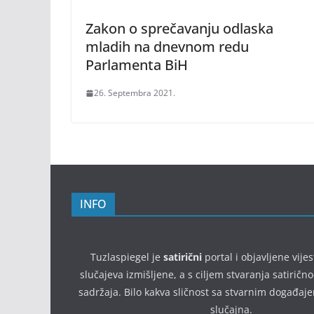
Zakon o sprečavanju odlaska
mladih na dnevnom redu
Parlamenta BiH
26. Septembra 2021.
INFO
Tuzlaspiegel je
satirični
portal i objavljene vijes
slučajeva izmišljene, a s ciljem stvaranja satirič
sadržaja. Bilo kakva sličnost sa stvarnim događaj
slučajna.