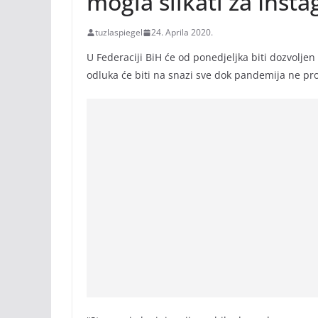
mogla slikati za Inst
tuzlaspiegel
24. Aprila 2020.
U Federaciji BiH će od ponedjeljka biti dozvoljen 
odluka će biti na snazi sve dok pandemija ne pr