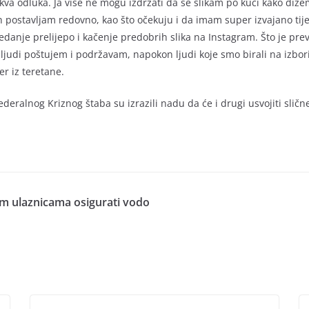
akva odluka. Ja više ne mogu izdržati da se slikam po kući kako diž
h postavljam redovno, kao što očekuju i da imam super izvajano tije
anje prelijepo i kačenje predobrih slika na Instagram. Što je previše
ljudi poštujem i podržavam, napokon ljudi koje smo birali na izbor
ser iz teretane.
ederalnog Kriznog štaba su izrazili nadu da će i drugi usvojiti sličn
m ulaznicama osigurati vodo