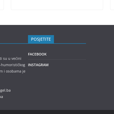
POSJETITE
FACEBOOK
ti su u većini
no-humorističkog
INSTAGRAM
em i osobama je
egel.ba
ba