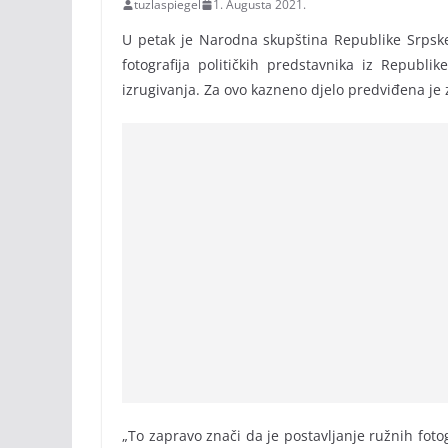
tuzlaspiegel
1. Augusta 2021.
U petak je Narodna skupština Republike Srpske
fotografija političkih predstavnika iz Republ
izrugivanja. Za ovo kazneno djelo predviđena je z
„To zapravo znači da je postavljanje ružnih fotogr