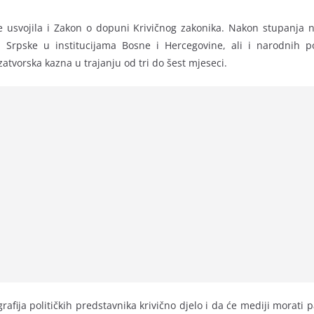
 usvojila i Zakon o dopuni Krivičnog zakonika. Nakon stupanja n
ike Srpske u institucijama Bosne i Hercegovine, ali i narodnih p
atvorska kazna u trajanju od tri do šest mjeseci.
afija političkih predstavnika krivično djelo i da će mediji morati paz