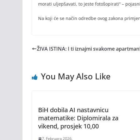
morati uljepšavati, to jeste fotošopirati“ – pojas
Na koji će se način odredbe ovog zakona primjen
ŽIVA ISTINA: I ti iznajmi svakome apartman
You May Also Like
BiH dobila AI nastavnicu
matematike: Diplomirala za
vikend, prosjek 10,00
7. Februara 2026.