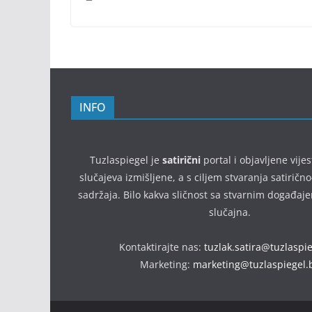
INFO
Tuzlaspiegel je
satirični
portal i objavljene vijes
slučajeva izmišljene, a s ciljem stvaranja satirič
sadržaja. Bilo kakva sličnost sa stvarnim događaj
slučajna.
Kontaktirajte nas:
tuzlak.satira@tuzlaspi
Marketing:
marketing@tuzlaspiegel.