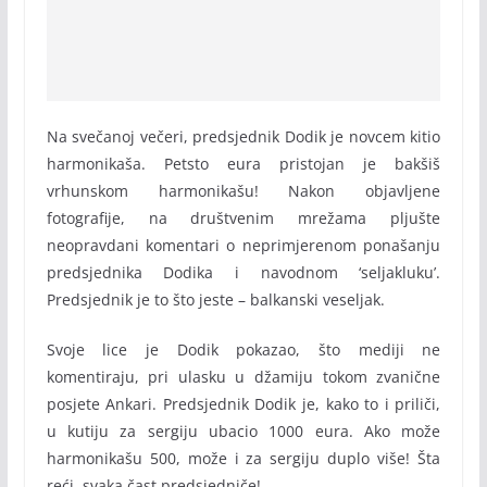
Na svečanoj večeri, predsjednik Dodik je novcem kitio
harmonikaša. Petsto eura pristojan je bakšiš
vrhunskom harmonikašu! Nakon objavljene
fotografije, na društvenim mrežama pljušte
neopravdani komentari o neprimjerenom ponašanju
predsjednika Dodika i navodnom ‘seljakluku’.
Predsjednik je to što jeste – balkanski veseljak.
Svoje lice je Dodik pokazao, što mediji ne
komentiraju, pri ulasku u džamiju tokom zvanične
posjete Ankari. Predsjednik Dodik je, kako to i priliči,
u kutiju za sergiju ubacio 1000 eura. Ako može
harmonikašu 500, može i za sergiju duplo više! Šta
reći, svaka čast predsjedniče!