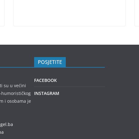
POSJETITE
FACEBOOK
ti su u većini
no-humorističkog
INSTAGRAM
em i osobama je
egel.ba
ba