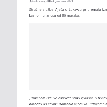
tuzlaspiegel
24. Januara 2021.
Stručne službe Vijeća u Lukavcu pripremaju iz
kaznom u iznosu od 50 maraka.
„
Izmjenom Odluke educirat ćemo građane o bontonu i
naročito od strane izabranih vijećnika. Primjere