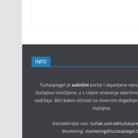
INFO
Tuzlaspiegel je
satirični
portal i objavljene vijes
slučajeva izmišljene, a s ciljem stvaranja satirič
sadržaja. Bilo kakva sličnost sa stvarnim događaj
slučajna.
Kontaktirajte nas:
tuzlak.satira@tuzlaspi
Marketing:
marketing@tuzlaspiegel.