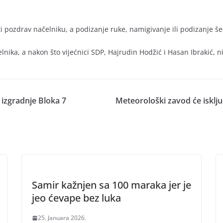
 pozdrav načelniku, a podizanje ruke, namigivanje ili podizanje še
lnika, a nakon što vijećnici SDP, Hajrudin Hodžić i Hasan Ibrakić, n
 izgradnje Bloka 7
Meteorološki zavod će isklj
Samir kažnjen sa 100 maraka jer je
jeo ćevape bez luka
25. Januara 2026.