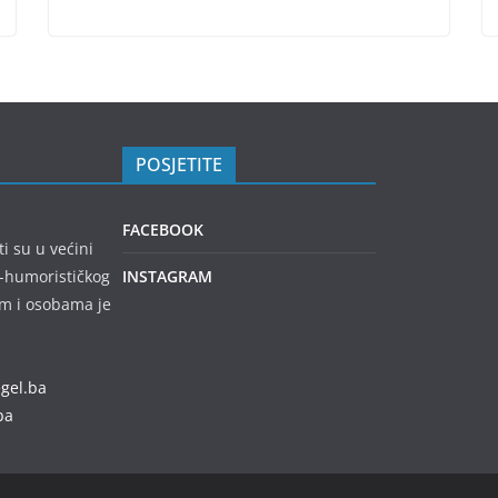
POSJETITE
FACEBOOK
ti su u većini
no-humorističkog
INSTAGRAM
em i osobama je
egel.ba
ba