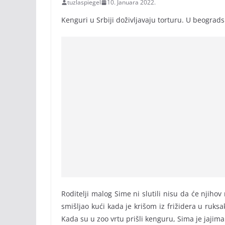
tuzlaspiegel
10. Januara 2022.
Kenguri u Srbiji doživljavaju torturu. U beograd
Roditelji malog Sime ni slutili nisu da će njiho
smišljao kući kada je krišom iz frižidera u ruks
Kada su u zoo vrtu prišli kenguru, Sima je jajima