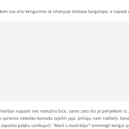
skom zoo vrtu kengurima se smanjuje dostava šargarepe, a napadi na 
v mališan napasti ovo nedužno biće, samo zato što je porijeklom iz
ak spremio nekoliko komada svježih jaja, pričaju nam roditelji. Dese
 započeo paljbu uzvikujući: “Marš u Australiju”! Iznemogli kengur pa