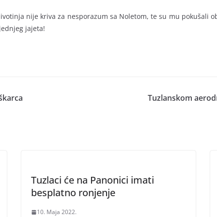
životinja nije kriva za nesporazum sa Noletom, te su mu pokušali ob
jednjeg jajeta!
uškarca
Tuzlanskom aerod
Tuzlaci će na Panonici imati
besplatno ronjenje
10. Maja 2022.