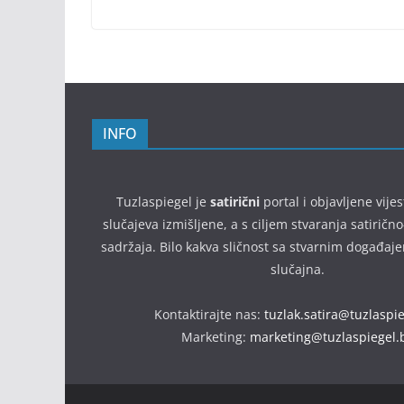
INFO
Tuzlaspiegel je
satirični
portal i objavljene vijes
slučajeva izmišljene, a s ciljem stvaranja satirič
sadržaja. Bilo kakva sličnost sa stvarnim događaj
slučajna.
Kontaktirajte nas:
tuzlak.satira@tuzlaspi
Marketing:
marketing@tuzlaspiegel.