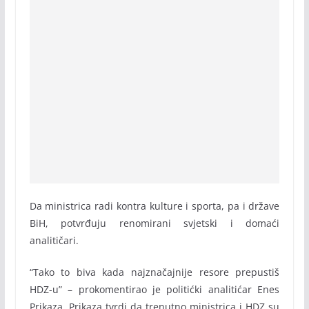
Da ministrica radi kontra kulture i sporta, pa i države
BiH, potvrđuju renomirani svjetski i domaći
analitičari.
“Tako to biva kada najznačajnije resore prepustiš
HDZ-u” – prokomentirao je politićki analitićar Enes
Prikaza. Prikaza tvrdi da trenutno ministrica i HDZ su