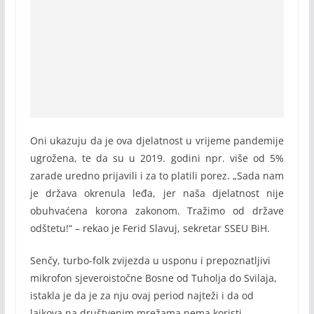
Oni ukazuju da je ova djelatnost u vrijeme pandemije
ugrožena, te da su u 2019. godini npr. više od 5%
zarade uredno prijavili i za to platili porez. „Sada nam
je država okrenula leđa, jer naša djelatnost nije
obuhvaćena korona zakonom. Tražimo od države
odštetu!“ – rekao je Ferid Slavuj, sekretar SSEU BiH.
Senčy, turbo-folk zvijezda u usponu i prepoznatljivi
mikrofon sjeveroistočne Bosne od Tuholja do Svilaja,
istakla je da je za nju ovaj period najteži i da od
lajkova na društvenim mrežama nema koristi.