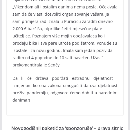
„Vikendom ali i ostalim danima nema posla. Očekivala
sam da će vlasti dozvoliti organizovanje vašara. Ja
sam primjera radi znala u Puračiću zaraditi dnevno
2.000 € bakšiša, otprilike četiri mjesečne plate
učiteljice. Poznajem više mojih obožavalaca koji
prodaju bika i sve pare utroše pod šatrom. Ponude su
izostale i za novu godinu. Imala sam jedan poziv da
radim od 4 popodne do 10 sati navečer. Užas!“ –
prokomentirala je Senčy.
Da li će država podržati estradnu djelatnost i
izmjenom korona zakona omogućiti da ova djelatnost
preživi pandemiju, odgovore ćemo dobiti u narednim
danima?!
Novogodišnji paketić za ‘sponzoruše’ – prava sitnic