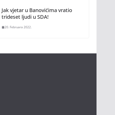
Jak vjetar u Banovićima vratio
trideset ljudi u SDA!
20. Februara 2022.