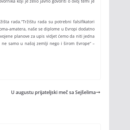
ornika koji je želio javno govoriti o ovoj temi je
šta rada.“Tržištu rada su potrebni falsifikatori
 diploma-amatera, naše se diplome u Evropi dodatno
vojene planove za upis vidjet ćemo da niti jedna
i ne samo u našoj zemlji nego i širom Evrope“ –
U augustu prijateljski meč sa Sejšelima