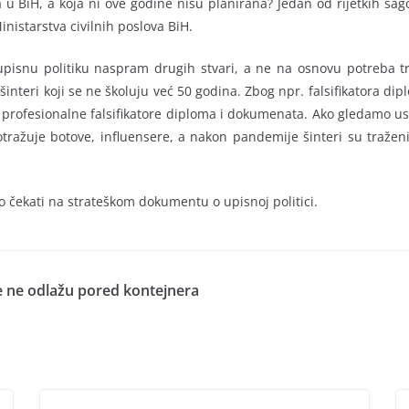
 u BiH, a koja ni ove godine nisu planirana? Jedan od rijetkih sagov
nistarstva civilnih poslova BiH.
pisnu politiku naspram drugih stvari, a ne na osnovu potreba trži
i i šinteri koji se ne školuju već 50 godina. Zbog npr. falsifikatora
 profesionalne falsifikatore diploma i dokumenata. Ako gledamo us
otražuje botove, influensere, a nakon pandemije šinteri su tražen
 čekati na strateškom dokumentu o upisnoj politici.
 ne odlažu pored kontejnera