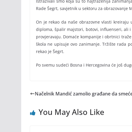
Istraživali smo koja su to najtraženija zanimanja
Rade Šegrt, savjetnik u sektoru za obrazovanje Mi
On je rekao da naše obrazovne vlasti kreiraju u
diploma, špalir majstori, botovi, influenseri, al
provjeravaju. Domaće kompanije i obrtnici traže
škola ne upisuje ovo zanimanje. Tržište rada p
rekao je Šegrt.
Po svemu sudeći Bosna i Hercegovina će još dugo
Načelnik Mandić zamolio građane da smeće
You May Also Like