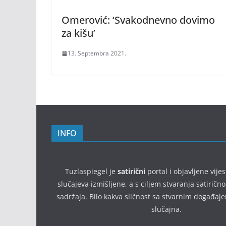
Omerović: ‘Svakodnevno dovimo
za kišu’
13. Septembra 2021.
INFO
Tuzlaspiegel je
satirični
portal i objavljene vijes
slučajeva izmišljene, a s ciljem stvaranja satirič
sadržaja. Bilo kakva sličnost sa stvarnim događaj
slučajna.