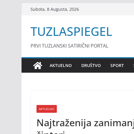
Skip
Subota, 8 Augusta, 2026
to
content
TUZLASPIEGEL
PRVI TUZLANSKI SATIRIČNI PORTAL
AKTUELNO
DRUŠTVO
SPORT
AKTUELNO
Najtraženija zanimanja