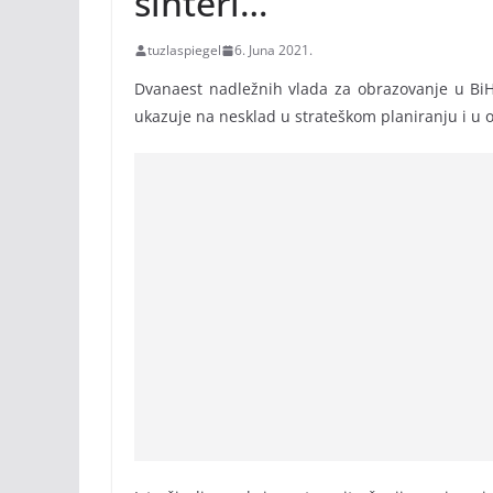
šinteri…
tuzlaspiegel
6. Juna 2021.
Dvanaest nadležnih vlada za obrazovanje u BiH
ukazuje na nesklad u strateškom planiranju i u ov