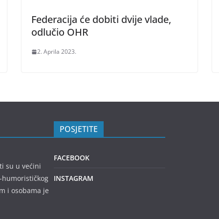
Federacija će dobiti dvije vlade,
odlučio OHR
2. Aprila 2023.
POSJETITE
FACEBOOK
ti su u većini
no-humorističkog
INSTAGRAM
em i osobama je