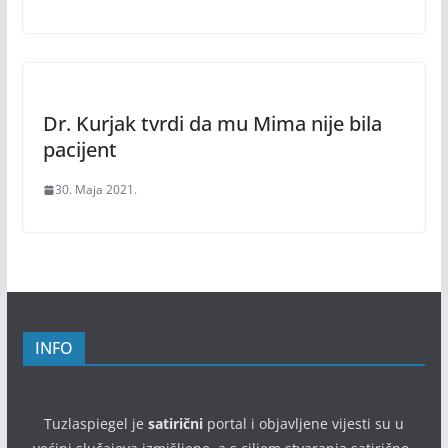
Dr. Kurjak tvrdi da mu Mima nije bila
pacijent
30. Maja 2021.
INFO
Tuzlaspiegel je
satirični
portal i objavljene vijesti su u