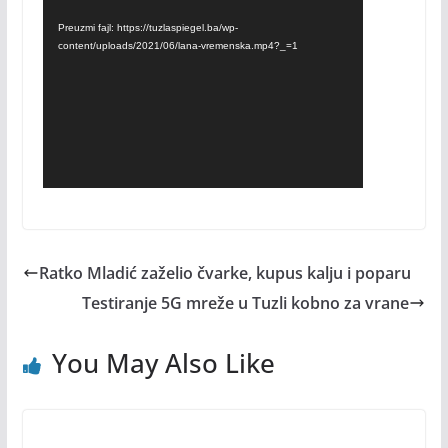
Preuzmi fajl: https://tuzlaspiegel.ba/wp-
content/uploads/2021/06/lana-vremenska.mp4?_=1
Ratko Mladić zaželio čvarke, kupus kalju i poparu
Testiranje 5G mreže u Tuzli kobno za vrane
You May Also Like