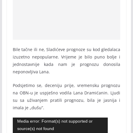
Bile tačne ili ne, Sladićeve prognoze su kod gledalaca
izuzetno nepopularne. Vrijeme je bilo puno bolje i
jednostavnije kada nam je prognozu donosila
neponovljiva Lana.
Podsjetimo se, deceniju prije, vremensku prognozu
na OBN-u je uspješno vodila Lana Dramićanin. Ljudi
su sa uživanjem pratili prognozu, bila je jasnija i
imala je „dušu“.
Video
Media error: Format(s) not supported or
source(s) not found
Player