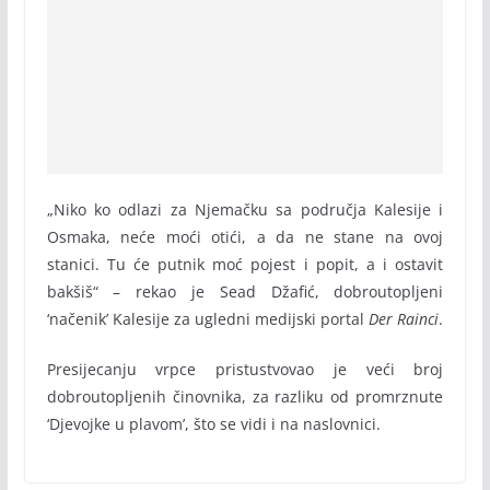
„Niko ko odlazi za Njemačku sa područja Kalesije i
Osmaka, neće moći otići, a da ne stane na ovoj
stanici. Tu će putnik moć pojest i popit, a i ostavit
bakšiš“ – rekao je Sead Džafić, dobroutopljeni
‘načenik’ Kalesije za ugledni medijski portal
Der Rainci
.
Presijecanju vrpce pristustvovao je veći broj
dobroutopljenih činovnika, za razliku od promrznute
‘Djevojke u plavom’, što se vidi i na naslovnici.