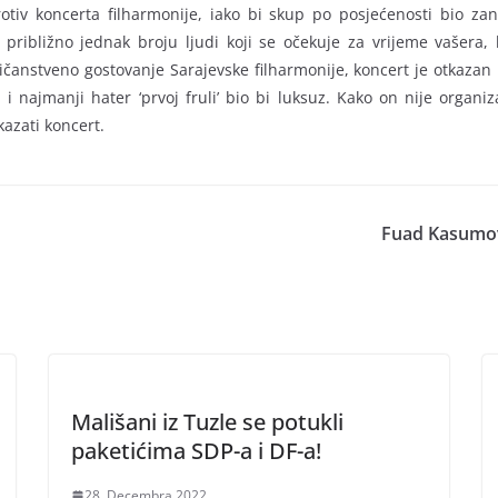
otiv koncerta filharmonije, iako bi skup po posjećenosti bio 
približno jednak broju ljudi koji se očekuje za vrijeme vašera,
ičanstveno gostovanje Sarajevske filharmonije, koncert je otkazan n
pa i najmanji hater ‘prvoj fruli’ bio bi luksuz. Kako on nije organ
azati koncert.
Fuad Kasumovi
Mališani iz Tuzle se potukli
paketićima SDP-a i DF-a!
28. Decembra 2022.