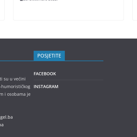
POSJETITE
FACEBOOK
ti su u većini
no-humorističkog
INSTAGRAM
em i osobama je
egel.ba
ba