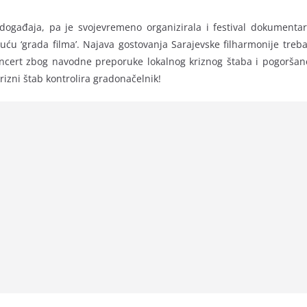
događaja, pa je svojevremeno organizirala i festival dokumenta
ću ‘grada filma’. Najava gostovanja Sarajevske filharmonije treba
oncert zbog navodne preporuke lokalnog kriznog štaba i pogoršan
krizni štab kontrolira gradonačelnik!