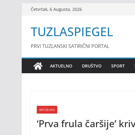
Skip
Četvrtak, 6 Augusta, 2026
to
content
TUZLASPIEGEL
PRVI TUZLANSKI SATIRIČNI PORTAL
AKTUELNO
DRUŠTVO
SPORT
AKTUELNO
‘Prva frula čaršije’ k