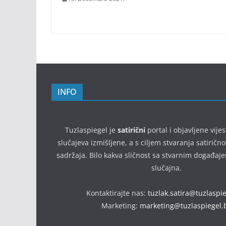
INFO
Tuzlaspiegel je
satirični
portal i objavljene vijes
slučajeva izmišljene, a s ciljem stvaranja satirič
sadržaja. Bilo kakva sličnost sa stvarnim događaj
slučajna.
Kontaktirajte nas:
tuzlak.satira@tuzlaspi
Marketing:
marketing@tuzlaspiegel.