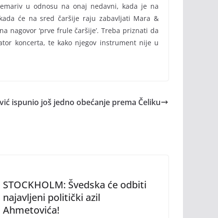
zanemariv u odnosu na onaj nedavni, kada je na
 kada će na sred čaršije raju zabavljati Mara &
a nagovor ‘prve frule čaršije’. Treba priznati da
izator koncerta, te kako njegov instrument nije u
ć ispunio još jedno obećanje prema Čeliku
STOCKHOLM: Švedska će odbiti
najavljeni politički azil
Ahmetovića!