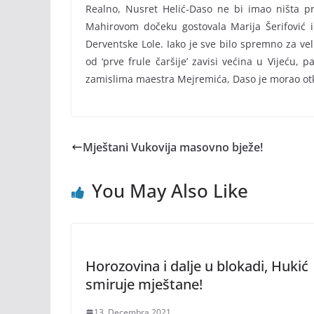
Realno, Nusret Helić-Daso ne bi imao ništa pr
Mahirovom dočeku gostovala Marija Šerifović i 
Derventske Lole. Iako je sve bilo spremno za vel
od ‘prve frule čaršije’ zavisi većina u Vijeću, 
zamislima maestra Mejremića, Daso je morao otk
Mještani Vukovija masovno bježe!
You May Also Like
Horozovina i dalje u blokadi, Hukić
smiruje mještane!
13. Decembra 2021.