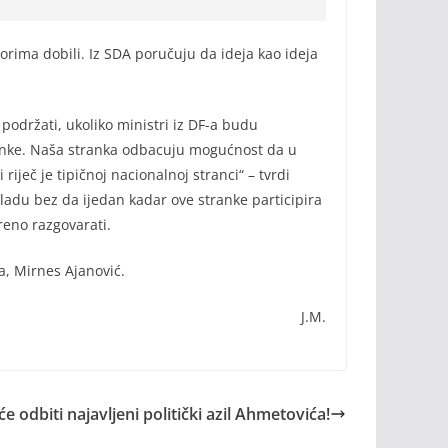
rima dobili. Iz SDA poručuju da ideja kao ideja
 podržati, ukoliko ministri iz DF-a budu
 stranke. Naša stranka odbacuju mogućnost da u
iječ je tipičnoj nacionalnoj stranci“ – tvrdi
Vladu bez da ijedan kadar ove stranke participira
eno razgovarati.
, Mirnes Ajanović.
J.M.
dbiti najavljeni politički azil Ahmetovića!