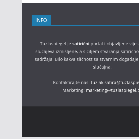
INFO
Tuzlaspiegel je
satirični
portal i objavljene vijes
slučajeva izmišljene, a s ciljem stvaranja satirič
sadržaja. Bilo kakva sličnost sa stvarnim događaj
slučajna.
Kontaktirajte nas:
tuzlak.satira@tuzlaspi
Marketing:
marketing@tuzlaspiegel.