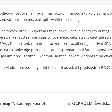
 odgovornost prema građanima, obzirom na podršku koju su na izbo
osam stranaka ne može okupiti kvalitetnu koaliciju.
li da ti komentar. „Ekspertna i manjinska Vlada je nešto što bi mogli
z ove stranke. SBB se nije oglasio i očekivano čeka stav iz centrale
DA. „Ta se stranka smatra strankom centra, ali ona je derivat SDA i r
ovodstvu stranke nije poznato. S BiH je spreman podržati manjinsku 
u javnim preduzećima u kantonu sa manjinskom Vladom treba otvor
nu Vladu predvodio ugledni tuzlanski advokat i predsjednik BOSS-a
misiji “Nikad nije kasno!”
STOCKHOLM: Švedska će o