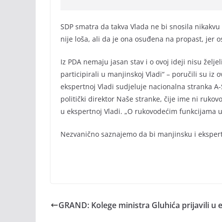
SDP smatra da takva Vlada ne bi snosila nikakvu
nije loša, ali da je ona osuđena na propast, jer 
Iz PDA nemaju jasan stav i o ovoj ideji nisu želje
participirali u manjinskoj Vladi“ – poručili su i
ekspertnoj Vladi sudjeluje nacionalna stranka A-S
politički direktor Naše stranke, čije ime ni ruk
u ekspertnoj Vladi. „O rukovodećim funkcijama 
Nezvanično saznajemo da bi manjinsku i ekspert
GRAND: Kolege ministra Gluhića prijavili u e