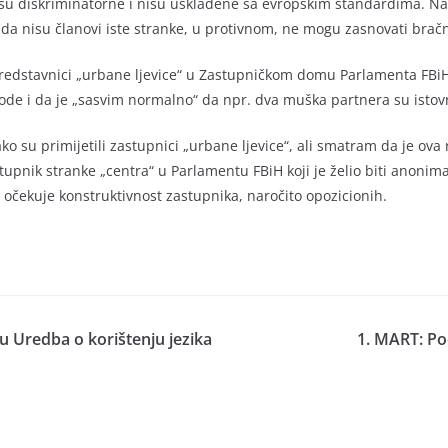
u diskriminatorne i nisu usklađene sa evropskim standardima. Nar
 da nisu članovi iste stranke, u protivnom, ne mogu zasnovati brač
redstavnici „urbane ljevice“ u Zastupničkom domu Parlamenta FBiH
bode i da je „sasvim normalno“ da npr. dva muška partnera su istov
u primijetili zastupnici „urbane ljevice“, ali smatram da je ova re
stupnik stranke „centra“ u Parlamentu FBiH koji je želio biti anonima
te očekuje konstruktivnost zastupnika, naročito opozicionih.
Uredba o korištenju jezika
1. MART: Po