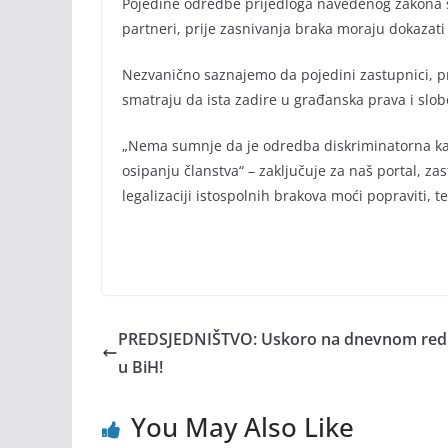
Pojedine odredbe prijedloga navedenog zakona s
partneri, prije zasnivanja braka moraju dokazati
Nezvanično saznajemo da pojedini zastupnici, p
smatraju da ista zadire u građanska prava i slo
„Nema sumnje da je odredba diskriminatorna kako s
osipanju članstva“ – zaključuje za naš portal, za
legalizaciji istospolnih brakova moći popraviti, 
PREDSJEDNIŠTVO: Uskoro na dnevnom redu 
u BiH!
You May Also Like