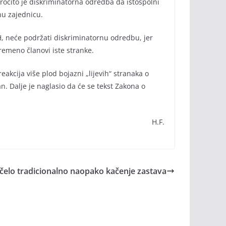
očito je diskriminatorna odredba da istospolni
nu zajednicu.
, neće podržati diskriminatornu odredbu, jer
remeno članovi iste stranke.
akcija više plod bojazni „lijevih“ stranaka o
n. Dalje je naglasio da će se tekst Zakona o
H.F.
čelo tradicionalno naopako kačenje zastava