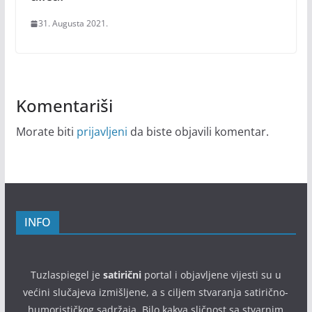
31. Augusta 2021.
Komentariši
Morate biti
prijavljeni
da biste objavili komentar.
INFO
Tuzlaspiegel je
satirični
portal i objavljene vijesti su u
većini slučajeva izmišljene, a s ciljem stvaranja satirično-
humorističkog sadržaja. Bilo kakva sličnost sa stvarnim