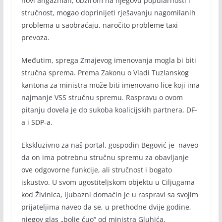
novi angažman, obzirom na njegovu popularnosti i
stručnost, mogao doprinijeti rješavanju nagomilanih
problema u saobraćaju, naročito probleme taxi
prevoza.
Međutim, sprega Zmajevog imenovanja mogla bi biti
stručna sprema. Prema Zakonu o Vladi Tuzlanskog
kantona za ministra može biti imenovano lice koji ima
najmanje VSS stručnu spremu. Raspravu o ovom
pitanju dovela je do sukoba koalicijskih partnera, DF-
a i SDP-a.
Ekskluzivno za naš portal, gospodin Begović je naveo
da on ima potrebnu stručnu spremu za obavljanje
ove odgovorne funkcije, ali stručnost i bogato
iskustvo. U svom ugostiteljskom objektu u Ciljugama
kod Živinica, ljubazni domaćin je u raspravi sa svojim
prijateljima naveo da se, u prethodne dvije godine,
njegov glas „bolje čuo“ od ministra Gluhića,