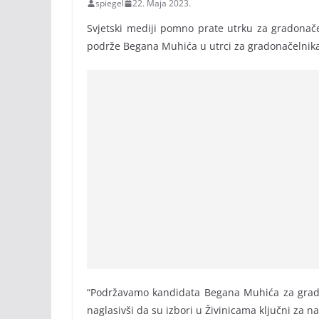
spiegel
22. Maja 2023.
Svjetski mediji pomno prate utrku za gradonačel
podrže Begana Muhića u utrci za gradonačelnika
“Podržavamo kandidata Begana Muhića za gradona
naglasivši da su izbori u Živinicama ključni za 