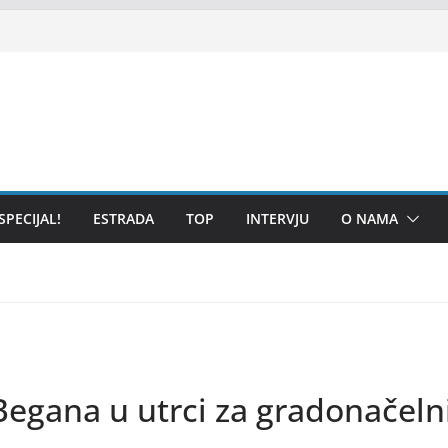
SPECIJAL!
ESTRADA
TOP
INTERVJU
O NAMA
egana u utrci za gradonačelni