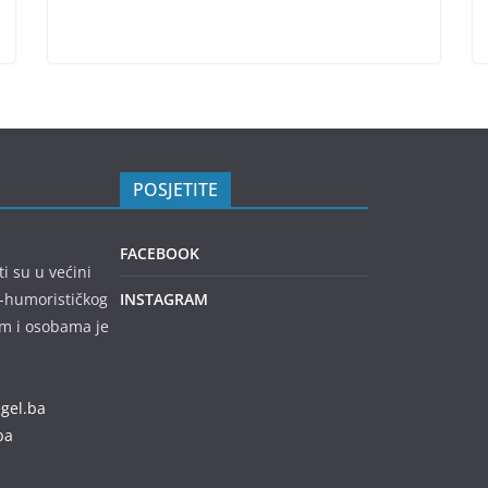
POSJETITE
FACEBOOK
ti su u većini
no-humorističkog
INSTAGRAM
em i osobama je
egel.ba
ba