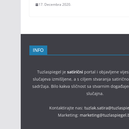
17. Decembra 2020.
INFO
Tuzlaspiegel je
satirični
portal i objavljene vijes
slučajeva izmišljene, a s ciljem stvaranja satirič
sadržaja. Bilo kakva sličnost sa stvarnim događaj
slučajna.
Kontaktirajte nas:
tuzlak.satira@tuzlaspi
Marketing:
marketing@tuzlaspiegel.