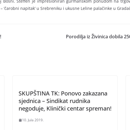
čnoj Bosni. Steffen je impresioniran gurmanskom ponudom na trgo
l – ‘čarobni napitak’ u Srebreniku i ukusne Leline palačinke u Grada
!
Porodilja iz Živinica dobila
SKUPŠTINA TK: Ponovo zakazana
sjednica – Sindikat rudnika
negoduje, Klinički centar spreman!
10. Jula 2019.