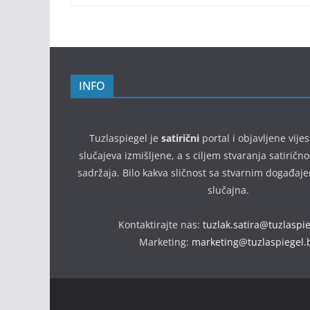
INFO
Tuzlaspiegel je
satirični
portal i objavljene vijes
slučajeva izmišljene, a s ciljem stvaranja satirič
sadržaja. Bilo kakva sličnost sa stvarnim događaj
slučajna.
Kontaktirajte nas:
tuzlak.satira@tuzlaspi
Marketing:
marketing@tuzlaspiegel.