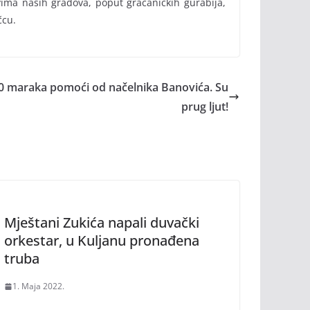
vima naših gradova, poput gračaničkih gurabija,
čcu.
 250 maraka pomoći od načelnika Banovića. Su
prug ljut!
Mještani Zukića napali duvački
orkestar, u Kuljanu pronađena
truba
1. Maja 2022.