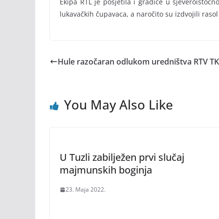
Ekipa RTL je posjetila i gradiće u sjeveroisto
lukavačkih čupavaca, a naročito su izdvojili raso
Hule razočaran odlukom uredništva RTV TK
You May Also Like
U Tuzli zabilježen prvi slučaj
majmunskih boginja
23. Maja 2022.