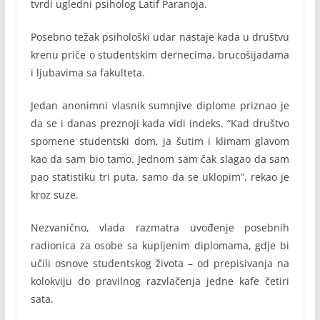
tvrdi ugledni psiholog Latif Paranoja.
Posebno težak psihološki udar nastaje kada u društvu
krenu priče o studentskim dernecima, brucošijadama
i ljubavima sa fakulteta.
Jedan anonimni vlasnik sumnjive diplome priznao je
da se i danas preznoji kada vidi indeks. “Kad društvo
spomene studentski dom, ja šutim i klimam glavom
kao da sam bio tamo. Jednom sam čak slagao da sam
pao statistiku tri puta, samo da se uklopim”, rekao je
kroz suze.
Nezvanično, vlada razmatra uvođenje posebnih
radionica za osobe sa kupljenim diplomama, gdje bi
učili osnove studentskog života – od prepisivanja na
kolokviju do pravilnog razvlačenja jedne kafe četiri
sata.