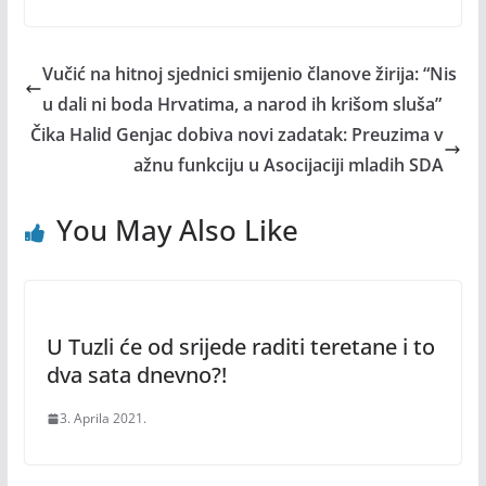
Vučić na hitnoj sjednici smijenio članove žirija: “Nis
u dali ni boda Hrvatima, a narod ih krišom sluša”
Čika Halid Genjac dobiva novi zadatak: Preuzima v
ažnu funkciju u Asocijaciji mladih SDA
You May Also Like
U Tuzli će od srijede raditi teretane i to
dva sata dnevno?!
3. Aprila 2021.