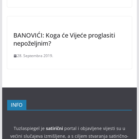
BANOVIĆI: Koga će Vijeće proglasiti
nepoželjnim?
28. Septembra 2019.
INFO
Tuzlaspiegel je
satirični
portal i objavljene vijesti su u
većini slučajeva izmišljene, a s ciljem stvaranja satirično-