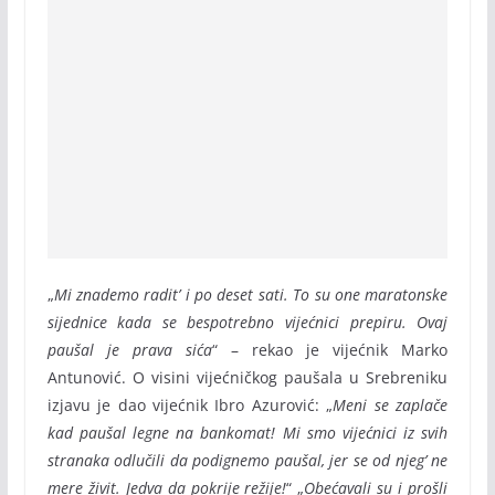
„
Mi znademo radit’ i po deset sati. To su one maratonske
sijednice kada se bespotrebno vijećnici prepiru. Ovaj
paušal je prava sića
“ – rekao je vijećnik Marko
Antunović. O visini vijećničkog paušala u Srebreniku
izjavu je dao vijećnik Ibro Azurović: „
Meni se zaplače
kad paušal legne na bankomat! Mi smo vijećnici iz svih
stranaka odlučili da podignemo paušal, jer se od njeg’ ne
mere živit. Jedva da pokrije režije!
“ „
Obećavali su i prošli