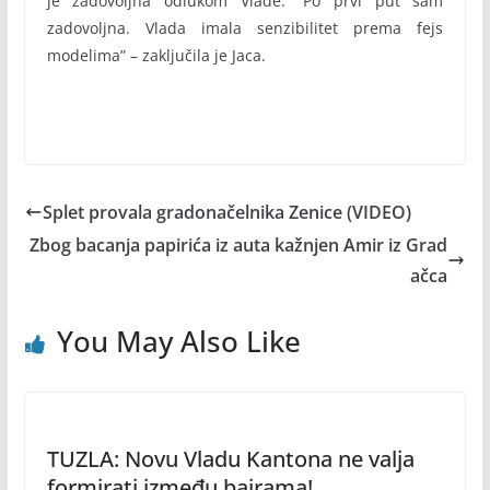
je zadovoljna odlukom Vlade. “Po prvi put sam
zadovoljna. Vlada imala senzibilitet prema fejs
modelima” – zaključila je Jaca.
Splet provala gradonačelnika Zenice (VIDEO)
Zbog bacanja papirića iz auta kažnjen Amir iz Grad
ačca
You May Also Like
TUZLA: Novu Vladu Kantona ne valja
formirati između bajrama!