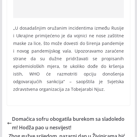
„U dosadašnjim oružanim incidentima između Rusije
i Ukrajine primijećeno je da vojnici ne nose zaštitne
maske za lice, što može dovesti do širenja pandemije
i novog pandemijskog vala. Upozoravamo zaraćene
strane da su dužne pridržavati se propisanih
epidemioloških mjera, te ukoliko dođe do kršenja
istih, WHO će razmotriti opciju donošenja
odgovarajućih sankcija“ – saopštila je Svjetska
zdravstvena organizacija za Tobejarabi Njuz.
Domaćica sofru obogatila burekom sa sladoledo
m! Hodža pao u nesvijest!
Zbog gužve srijedom, pazarni dan u Živinicama bić