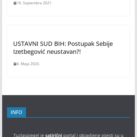
16. Septembra 2021.
USTAVNI SUD BIH: Postupak Sebije
Izetbegović neustavan?!
6. Maja 2020.
INFO
Tuzlaspiegel je
satirični
portal i objavljene vijesti su u