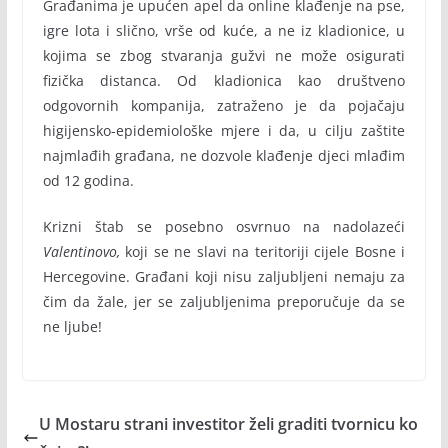
Građanima je upućen apel da online klađenje na pse,
igre lota i slično, vrše od kuće, a ne iz kladionice, u
kojima se zbog stvaranja gužvi ne može osigurati
fizička distanca. Od kladionica kao društveno
odgovornih kompanija, zatraženo je da pojačaju
higijensko-epidemiološke mjere i da, u cilju zaštite
najmlađih građana, ne dozvole klađenje djeci mlađim
od 12 godina.
Krizni štab se posebno osvrnuo na nadolazeći
Valentinovo,
koji se ne slavi na teritoriji cijele Bosne i
Hercegovine. Građani koji nisu zaljubljeni nemaju za
čim da žale, jer se zaljubljenima preporučuje da se
ne ljube!
U Mostaru strani investitor želi graditi tvornicu ko