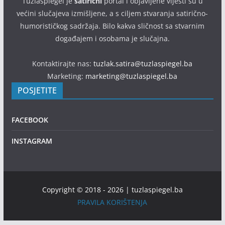
Tuzlaspiegel je
satirični
portal i objavljene vijesti su u
većini slučajeva izmišljene, a s ciljem stvaranja satirično-
humorističkog sadržaja. Bilo kakva sličnost sa stvarnim
događajem i osobama je slučajna.
Kontaktirajte nas:
tuzlak.satira@tuzlaspiegel.ba
Marketing:
marketing@tuzlaspiegel.ba
POSJETITE
FACEBOOK
INSTAGRAM
Copyright © 2018 - 2026 | tuzlaspiegel.ba
PRAVILA KORIŠTENJA