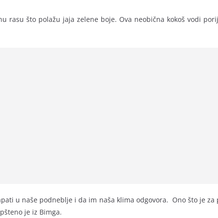
 rasu što polažu jaja zelene boje. Ova neobična kokoš vodi porij
apati u naše podneblje i da im naša klima odgovora. Ono što je za po
aopšteno je iz Bimga.