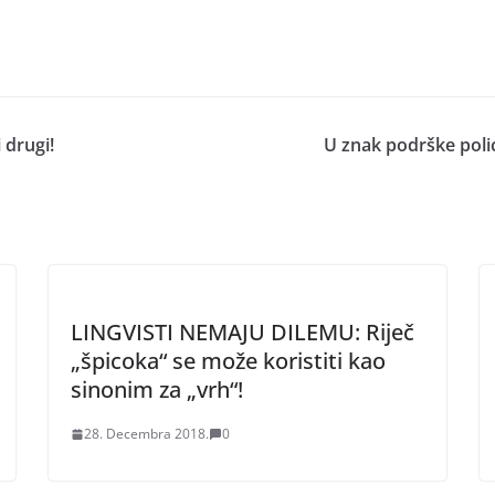
 drugi!
U znak podrške polic
LINGVISTI NEMAJU DILEMU: Riječ
„špicoka“ se može koristiti kao
sinonim za „vrh“!
28. Decembra 2018.
0