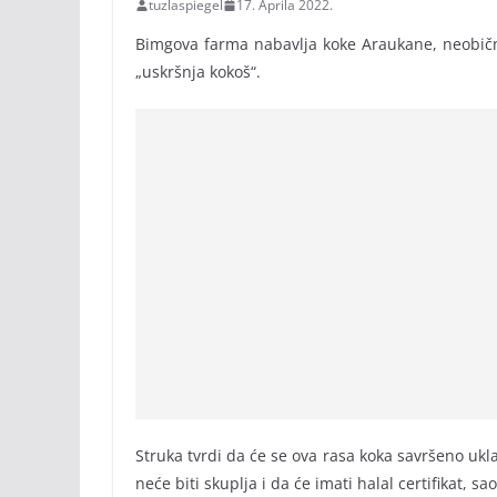
tuzlaspiegel
17. Aprila 2022.
Bimgova farma nabavlja koke Araukane, neobičnu
„uskršnja kokoš“.
Struka tvrdi da će se ova rasa koka savršeno ukl
neće biti skuplja i da će imati halal certifikat, s