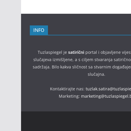
INFO
Tuzlaspiegel je
satirični
portal i objavljene vijes
slučajeva izmišljene, a s ciljem stvaranja satirič
sadržaja. Bilo kakva sličnost sa stvarnim događaj
slučajna.
Kontaktirajte nas:
tuzlak.satira@tuzlaspi
Marketing:
marketing@tuzlaspiegel.