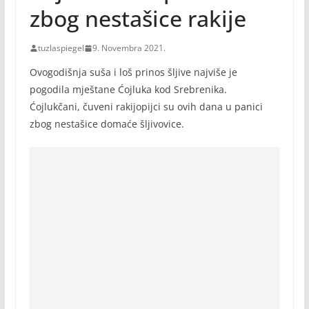
zbog nestašice rakije
tuzlaspiegel
9. Novembra 2021.
Ovogodišnja suša i loš prinos šljive najviše je
pogodila mještane Ćojluka kod Srebrenika.
Ćojlukčani, čuveni rakijopijci su ovih dana u panici
zbog nestašice domaće šljivovice.