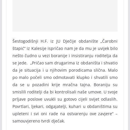
Šestogodišnji H.F. iz JU Dječije obdanište „Čarobni
štapić“ iz Kalesije ispričao nam je da mu je uvijek bilo
nešto čudno u vezi boranije i insistiranju roditelja da
se jede. „Pričao sam drugarima iz obdaništa i shvatio
da je situacija i u njihovim porodicama slična. Malo
po malo počeli smo odmotavati klupko i shvatili smo
da se u pozadini krije mračna tajna. Boraniju su
smislili roditelji da bi kontrolisali naše umove. U svoje
prljave poslove uvukli su gotovo cijeli svijet odlaslih.
Povrtlari, ljekari, odgajatelji, kuhari u obdaništima su
upleteni i svi oni rade na ostvarenju ove zavjere“ –
samouvjereno tvrdi dječak.