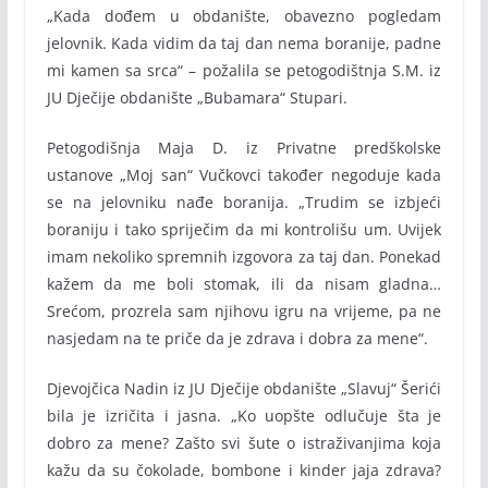
„Kada dođem u obdanište, obavezno pogledam
jelovnik. Kada vidim da taj dan nema boranije, padne
mi kamen sa srca“ – požalila se petogodištnja S.M. iz
JU Dječije obdanište „Bubamara“ Stupari.
Petogodišnja Maja D. iz Privatne predškolske
ustanove „Moj san“ Vučkovci također negoduje kada
se na jelovniku nađe boranija. „Trudim se izbjeći
boraniju i tako spriječim da mi kontrolišu um. Uvijek
imam nekoliko spremnih izgovora za taj dan. Ponekad
kažem da me boli stomak, ili da nisam gladna…
Srećom, prozrela sam njihovu igru na vrijeme, pa ne
nasjedam na te priče da je zdrava i dobra za mene“.
Djevojčica Nadin iz JU Dječije obdanište „Slavuj“ Šerići
bila je izričita i jasna. „Ko uopšte odlučuje šta je
dobro za mene? Zašto svi šute o istraživanjima koja
kažu da su čokolade, bombone i kinder jaja zdrava?