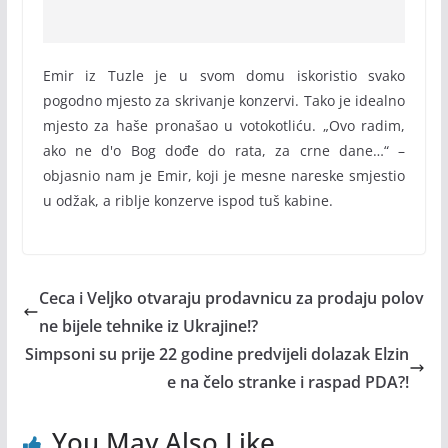
Emir iz Tuzle je u svom domu iskoristio svako
pogodno mjesto za skrivanje konzervi. Tako je idealno
mjesto za haše pronašao u votokotliću. „Ovo radim,
ako ne d'o Bog dođe do rata, za crne dane…“ –
objasnio nam je Emir, koji je mesne nareske smjestio
u odžak, a riblje konzerve ispod tuš kabine.
Ceca i Veljko otvaraju prodavnicu za prodaju polov
ne bijele tehnike iz Ukrajine!?
Simpsoni su prije 22 godine predvijeli dolazak Elzin
e na čelo stranke i raspad PDA?!
You May Also Like