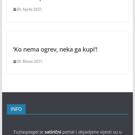
20. Aprila 2021.
‘Ko nema ogrev, neka ga kupi’!
30. Marta 2021.
INFO
Tuzlaspiegel je
satirični
portal i objavljene vijesti su u