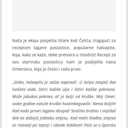
Naša je ekipa posjetila Sitare kod Čelića, tragajući za
receptom lagane poslastice, popularne halvapite,
koja, kako se kaže, deke pretvara u mladiće! Recept za
ovu starinsku poslasticu nam je podijelila nana
Omerovca, koja je često i rado pravi.
„
Sinko, halvapitu je začas napravit’. U šerpu naspeš dva
lončeta vode, četiri kašike ulja i četiri kašike pekmeza.
Može jabukov pekmez, al’ je bolji od kruške. Moj Omer,
svake godine natuče kruške huseinbegovače. Nema boljih!
Kad voda provri lagano dosipaš ‘šenično brašno i miješaš
dok ne dobiješ jednaku smjesu. Kad malo hladne, smjesa
se rastanji po tepsiji i izbode kašikom! Peče se u šporetu