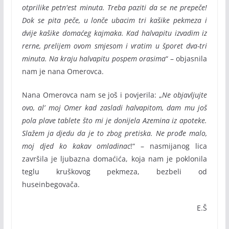
otprilike petn'est minuta. Treba paziti da se ne prepeče!
Dok se pita peče, u lonče ubacim tri kašike pekmeza i
dvije kašike domaćeg kajmaka. Kad halvapitu izvadim iz
rerne, prelijem ovom smjesom i vratim u šporet dva-tri
minuta. Na kraju halvapitu pospem orasima
“ – objasnila
nam je nana Omerovca.
Nana Omerovca nam se još i povjerila: „
Ne objavljujte
ovo, al’ moj Omer kad zasladi halvapitom, dam mu još
pola plave tablete što mi je donijela Azemina iz apoteke.
Slažem ja djedu da je to zbog pretiska. Ne prođe malo,
moj djed ko kakav omladinac
!“ – nasmijanog lica
završila je ljubazna domaćića, koja nam je poklonila
teglu kruškovog pekmeza, bezbeli od
huseinbegovača.
E.Š