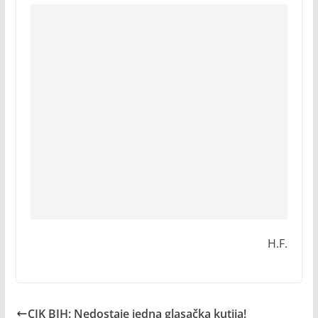
H.F.
CIK BIH: Nedostaje jedna glasačka kutija!