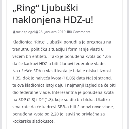
„Ring“ Ljubuški
naklonjena HDZ-u!
tuzlaspiegel
28. Januara 2019.
0 Comments
Kladionica “Ring” Ljubuški ponudila je prognozu na
trenutnu političku situaciju i formiranje vlasti u
većem bh entitetu. Tako je ponuđena kvota od 1,05
da će kadrovi HDZ-a biti članovi federalne vlade.
Na učešće SDA u vlasti kvota je i dalje niska i iznosi
1,35, dok je najveća kvota (10,05) data Našoj stranci,
te ova kladionica istoj daju i najmanji izgled da će biti
dio federalne vlade. Interesantna je ponuđena kvota
na SDP (2,8) i DF (1,8), koje su dio bh bloka. Ukoliko
smatrate da će kadrovi SBB-a biti članovi nove vlade,
ponuđena kvota od 2,20 je isuvišne privlačna za
kockarske sladokusce.