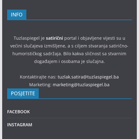
INFO
Tuzlaspiegel je
satirični
portal i objavljene vijesti su u
većini slučajeva izmišljene, a s ciljem stvaranja satirično-
humorističkog sadržaja. Bilo kakva sličnost sa stvarnim
događajem i osobama je slučajna.
Kontaktirajte nas:
tuzlak.satira@tuzlaspiegel.ba
Marketing:
marketing@tuzlaspiegel.ba
POSJETITE
FACEBOOK
INSTAGRAM