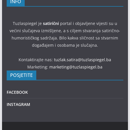
INFO
Tuzlaspiegel je
satirični
portal i objavljene vijesti su u
većini slučajeva izmišljene, a s ciljem stvaranja satirično-
humorističkog sadržaja. Bilo kakva sličnost sa stvarnim
događajem i osobama je slučajna.
Kontaktirajte nas:
tuzlak.satira@tuzlaspiegel.ba
Marketing:
marketing@tuzlaspiegel.ba
POSJETITE
FACEBOOK
INSTAGRAM