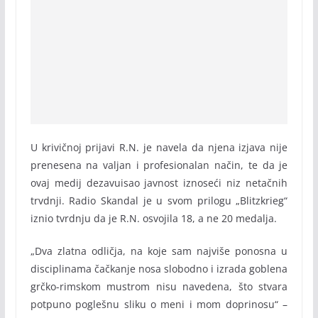
U krivičnoj prijavi R.N. je navela da njena izjava nije
prenesena na valjan i profesionalan način, te da je
ovaj medij dezavuisao javnost iznoseći niz netačnih
trvdnji. Radio Skandal je u svom prilogu „Blitzkrieg“
iznio tvrdnju da je R.N. osvojila 18, a ne 20 medalja.
„Dva zlatna odličja, na koje sam najviše ponosna u
disciplinama čačkanje nosa slobodno i izrada goblena
grčko-rimskom mustrom nisu navedena, što stvara
potpuno poglešnu sliku o meni i mom doprinosu“ –