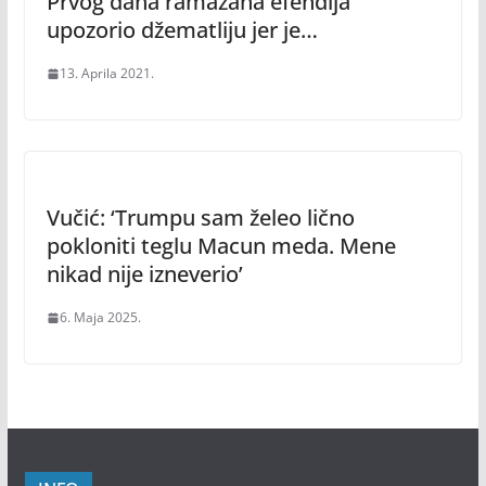
Prvog dana ramazana efendija
upozorio džematliju jer je…
13. Aprila 2021.
Vučić: ‘Trumpu sam želeo lično
pokloniti teglu Macun meda. Mene
nikad nije izneverio’
6. Maja 2025.