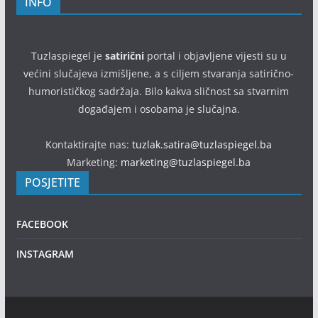
INFO
Tuzlaspiegel je
satirični
portal i objavljene vijesti su u
većini slučajeva izmišljene, a s ciljem stvaranja satirično-
humorističkog sadržaja. Bilo kakva sličnost sa stvarnim
događajem i osobama je slučajna.
Kontaktirajte nas:
tuzlak.satira@tuzlaspiegel.ba
Marketing:
marketing@tuzlaspiegel.ba
POSJETITE
FACEBOOK
INSTAGRAM