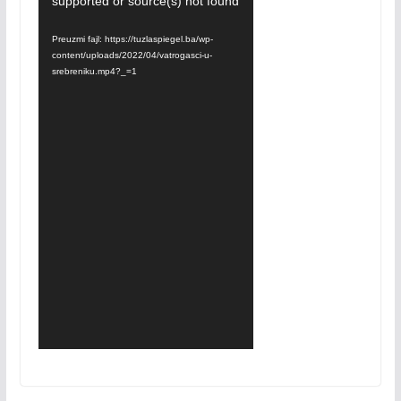
supported or source(s) not found
Player
Preuzmi fajl: https://tuzlaspiegel.ba/wp-
content/uploads/2022/04/vatrogasci-u-
srebreniku.mp4?_=1