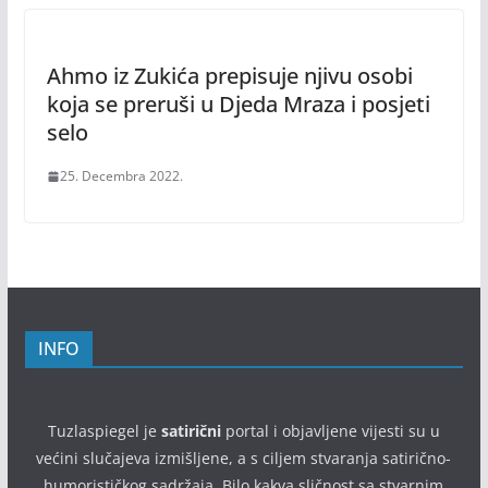
Ahmo iz Zukića prepisuje njivu osobi
koja se preruši u Djeda Mraza i posjeti
selo
25. Decembra 2022.
INFO
Tuzlaspiegel je
satirični
portal i objavljene vijesti su u
većini slučajeva izmišljene, a s ciljem stvaranja satirično-
humorističkog sadržaja. Bilo kakva sličnost sa stvarnim