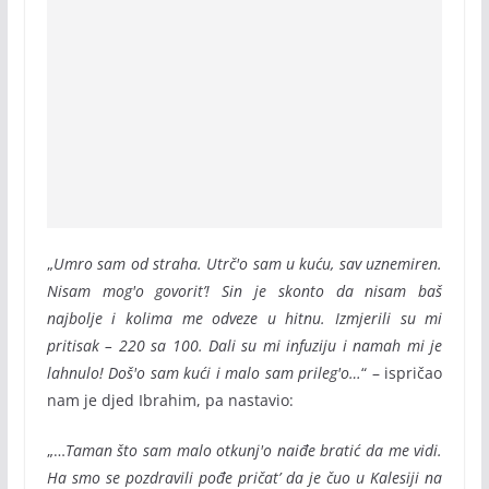
„
Umro sam od straha. Utrč'o sam u kuću, sav uznemiren.
Nisam mog'o govorit’! Sin je skonto da nisam baš
najbolje i kolima me odveze u hitnu. Izmjerili su mi
pritisak – 220 sa 100. Dali su mi infuziju i namah mi je
lahnulo! Doš'o sam kući i malo sam prileg'o…
“ – ispričao
nam je djed Ibrahim, pa nastavio:
„…
Taman što sam malo otkunj'o naiđe bratić da me vidi.
Ha smo se pozdravili pođe pričat’ da je čuo u Kalesiji na