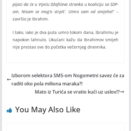
pijaci da će u Vijeću Džafićeva stranka u koaliciju sa SDP-
om. Nisam se mog'o strpit’. Umro sam od smijeha
!“ –
završio je Ibrahim.
I tako, iako je dva puta umro tokom dana, Ibrahimu je
napokon lahnulo. Ukućani kažu da Ibrahimov smijeh
nije prestao sve do početka večernjeg dnevnika.
Izborom selektora SMS-om Nogometni savez će za
raditi oko pola miliona maraka?!
Mato iz Turića se vratio kući uz uslov!?
You May Also Like