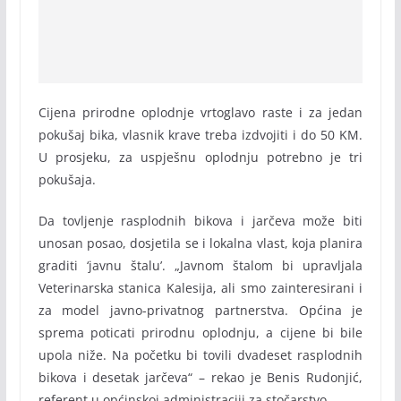
Cijena prirodne oplodnje vrtoglavo raste i za jedan
pokušaj bika, vlasnik krave treba izdvojiti i do 50 KM.
U prosjeku, za uspješnu oplodnju potrebno je tri
pokušaja.
Da tovljenje rasplodnih bikova i jarčeva može biti
unosan posao, dosjetila se i lokalna vlast, koja planira
graditi ‘javnu štalu’. „Javnom štalom bi upravljala
Veterinarska stanica Kalesija, ali smo zainteresirani i
za model javno-privatnog partnerstva. Općina je
sprema poticati prirodnu oplodnju, a cijene bi bile
upola niže. Na početku bi tovili dvadeset rasplodnih
bikova i desetak jarčeva“ – rekao je Benis Rudonjić,
referent u općinskoj administraciji za stočarstvo.