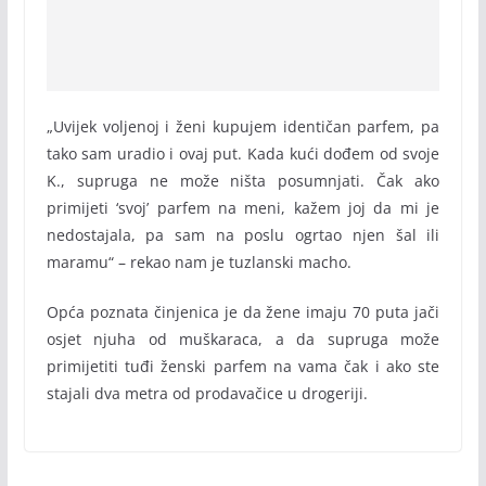
„Uvijek voljenoj i ženi kupujem identičan parfem, pa
tako sam uradio i ovaj put. Kada kući dođem od svoje
K., supruga ne može ništa posumnjati. Čak ako
primijeti ‘svoj’ parfem na meni, kažem joj da mi je
nedostajala, pa sam na poslu ogrtao njen šal ili
maramu“ – rekao nam je tuzlanski macho.
Opća poznata činjenica je da žene imaju 70 puta jači
osjet njuha od muškaraca, a da supruga može
primijetiti tuđi ženski parfem na vama čak i ako ste
stajali dva metra od prodavačice u drogeriji.