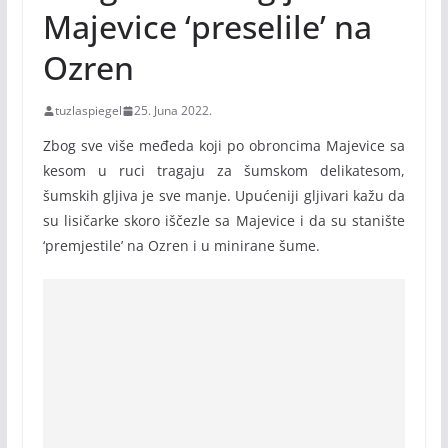
Majevice ‘preselile’ na
Ozren
tuzlaspiegel
25. Juna 2022.
Zbog sve više međeda koji po obroncima Majevice sa
kesom u ruci tragaju za šumskom delikatesom,
šumskih gljiva je sve manje. Upućeniji gljivari kažu da
su lisičarke skoro iščezle sa Majevice i da su stanište
‘premjestile’ na Ozren i u minirane šume.