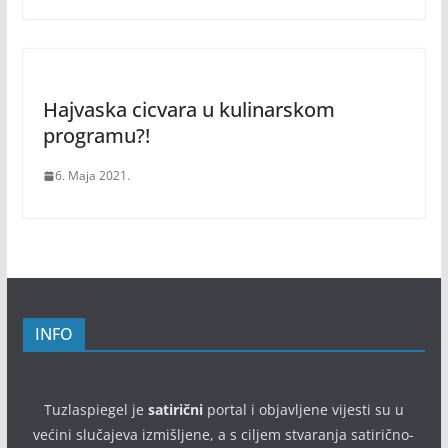
Hajvaska cicvara u kulinarskom
programu?!
6. Maja 2021.
INFO
Tuzlaspiegel je
satirični
portal i objavljene vijesti su u
većini slučajeva izmišljene, a s ciljem stvaranja satirično-