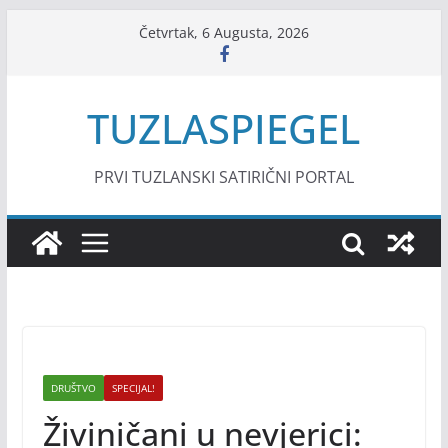
Skip
Četvrtak, 6 Augusta, 2026
to
content
TUZLASPIEGEL
PRVI TUZLANSKI SATIRIČNI PORTAL
DRUŠTVO
SPECIJAL!
Živiničani u nevjerici: