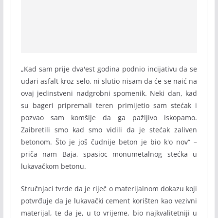
„Kad sam prije dva'est godina podnio incijativu da se
udari asfalt kroz selo, ni slutio nisam da će se naić na
ovaj jedinstveni nadgrobni spomenik. Neki dan, kad
su bageri pripremali teren primijetio sam stećak i
pozvao sam komšije da ga pažljivo iskopamo.
Zaibretili smo kad smo vidili da je stećak zaliven
betonom. Što je još čudnije beton je bio k'o nov“ –
priča nam Baja, spasioc monumetalnog stećka u
lukavačkom betonu.
Stručnjaci tvrde da je riječ o materijalnom dokazu koji
potvrđuje da je lukavački cement korišten kao vezivni
materijal, te da je, u to vrijeme, bio najkvalitetniji u