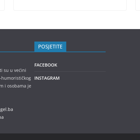
POSJETITE
FACEBOOK
ti su u većini
no-humorističkog
INSTAGRAM
em i osobama je
egel.ba
ba