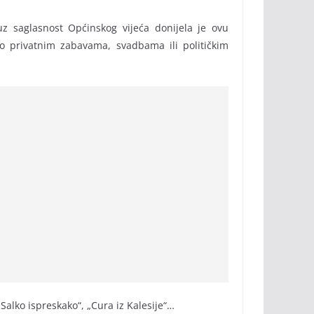
 uz saglasnost Općinskog vijeća donijela je ovu
o privatnim zabavama, svadbama ili političkim
Salko ispreskako“, „Cura iz Kalesije“…