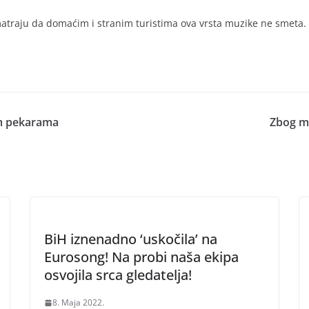
traju da domaćim i stranim turistima ova vrsta muzike ne smeta. Št
kim pekarama
Zbog me
BiH iznenadno ‘uskočila’ na
Eurosong! Na probi naša ekipa
osvojila srca gledatelja!
8. Maja 2022.