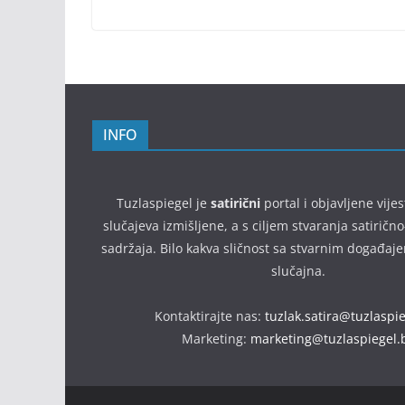
INFO
Tuzlaspiegel je
satirični
portal i objavljene vijes
slučajeva izmišljene, a s ciljem stvaranja satirič
sadržaja. Bilo kakva sličnost sa stvarnim događaj
slučajna.
Kontaktirajte nas:
tuzlak.satira@tuzlaspi
Marketing:
marketing@tuzlaspiegel.