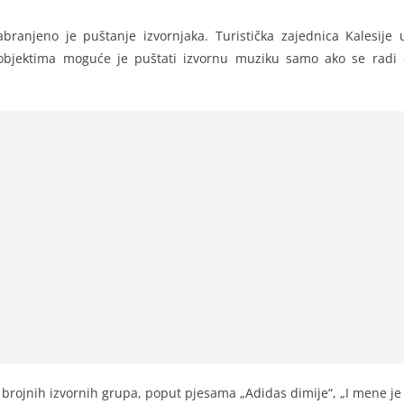
abranjeno je puštanje izvornjaka. Turistička zajednica Kalesije
objektima moguće je puštati izvornu muziku samo ako se radi 
 brojnih izvornih grupa, poput pjesama „Adidas dimije“, „I mene je 