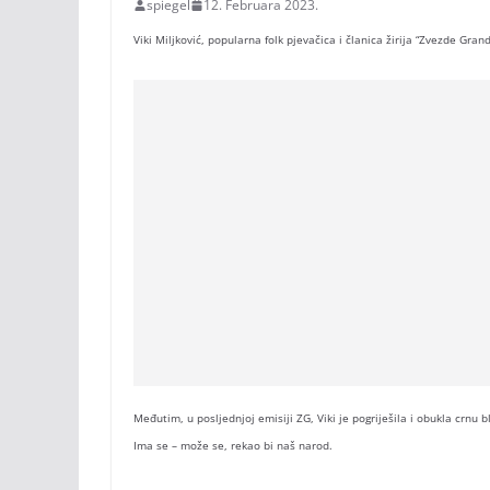
spiegel
12. Februara 2023.
Viki Miljković, popularna folk pjevačica i članica žirija “Zvezde Gra
Međutim, u posljednjoj emisiji ZG, Viki je pogriješila i obukla crnu 
Ima se – može se, rekao bi naš narod.