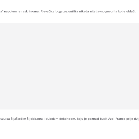
nda” napokon je raskrinkana. Pjevačica bogatog outfita nikada nije javno govorila ko je oblači.
bluzu sa šljaštećim šljokicama i dubokim dekolteom, koju je poznati butik Azel France prije dvi