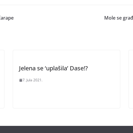
 čarape
Mole se građ
Jelena se ‘uplašila’ Dase!?
7. Jula 2021.