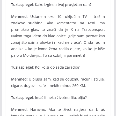
Tuzlaspiegel
: Kako izgleda tvoj prosječan dan?
Mehmed
: Ustanem oko 10, uključim TV – tražim
znakove sudbine. Ako komentator na Aeni ima
promukao glas, to znači da je X na Trabzonspor.
Nakon toga idem do kladionice, gdje sam poznat kao
„onaj što uzima olovke i nikad ne vraća“. Onda radim
analize – ko je kome žena rodila dijete, kol'ko je kiše
palo u Moldaviji… To su ozbiljni parametri!
Tuzlaspiegel
: Koliko si do sada zaradio?
Mehmed
: U plusu sam, kad se oduzmu računi, struje,
cigare, dugovi i kafe – nekih minus 260 KM.
Tuzlaspiegel
: Imaš li neku životnu filozofiju?
Mehmed
: Naravno. Ako te život natjera da biraš
između kvote 1.35 i kvote 6.80 – uvijek biraj onu gdje