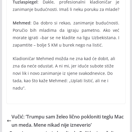
Tuzlaspiegel
: Dakle, profesionalni kladioničar je
zanimanje budućnosti. Imaš li neku poruku za mlade?
Mehmed
: Da dobro si rekao, zanimanje budućnosti.
Poručio bih mladima da igraju pametno. Ako već
morate igrati –bar se ne kladite na ligu Uzbekistana. I
zapamtite – bolje 5 KM u burek nego na listić.
Kladioničar Mehmed možda ne zna kad će dobit, ali
zna da neće odustat. A ni mi, jer iduće subote stiže
novi lik i novo zanimanje iz sjene svakodnevice. Do
tada, kao što kaže Mehmed: „Uplati listić, ali ne i
nadu“.
Vučić: ‘Trumpu sam želeo lično pokloniti teglu Mac
un meda. Mene nikad nije izneverio’