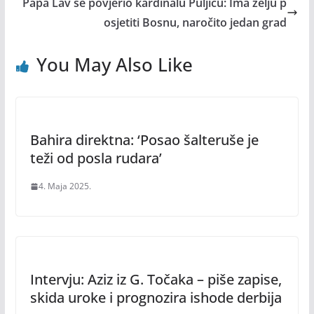
Papa Lav se povjerio kardinalu Puljiću: Ima želju p
osjetiti Bosnu, naročito jedan grad
You May Also Like
Bahira direktna: ‘Posao šalteruše je
teži od posla rudara’
4. Maja 2025.
Intervju: Aziz iz G. Točaka – piše zapise,
skida uroke i prognozira ishode derbija