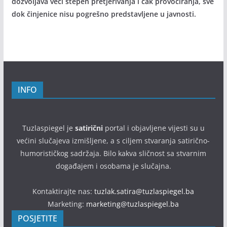
dozvoljava veći stepen pretjerivanja i čak provociranja, sve
dok činjenice nisu pogrešno predstavljene u javnosti.
INFO
Tuzlaspiegel je
satirični
portal i objavljene vijesti su u
većini slučajeva izmišljene, a s ciljem stvaranja satirično-
humorističkog sadržaja. Bilo kakva sličnost sa stvarnim
događajem i osobama je slučajna.
Kontaktirajte nas:
tuzlak.satira@tuzlaspiegel.ba
Marketing:
marketing@tuzlaspiegel.ba
POSJETITE