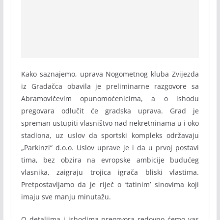
Kako saznajemo, uprava Nogometnog kluba Zvijezda
iz Gradačca obavila je preliminarne razgovore sa
Abramovičevim opunomoćenicima, a o ishodu
pregovara odlučit će gradska uprava. Grad je
spreman ustupiti vlasništvo nad nekretninama u i oko
stadiona, uz uslov da sportski kompleks održavaju
„Parkinzi“ d.o.o. Uslov uprave je i da u prvoj postavi
tima, bez obzira na evropske ambicije budućeg
vlasnika, zaigraju trojica igrača bliski vlastima.
Pretpostavljamo da je riječ o ‘tatinim’ sinovima koji
imaju sve manju minutažu.
O detaljima i ishodima pregovora redovno ćemo vas