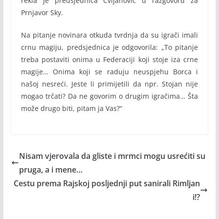
rekla je predsjednica Cvijanović u razgovoru za
Prnjavor Sky.
Na pitanje novinara otkuda tvrdnja da su igrači imali
crnu magiju, predsjednica je odgovorila: „To pitanje
treba postaviti onima u Federaciji koji stoje iza crne
magije… Onima koji se raduju neuspjehu Borca i
našoj nesreći. Jeste li primijetili da npr. Stojan nije
mogao trčati? Da ne govorim o drugim igračima… Šta
može drugo biti, pitam ja Vas?“
Nisam vjerovala da gliste i mrmci mogu usrećiti su
pruga, a i mene…
Cestu prema Rajskoj posljednji put sanirali Rimljan
i!?