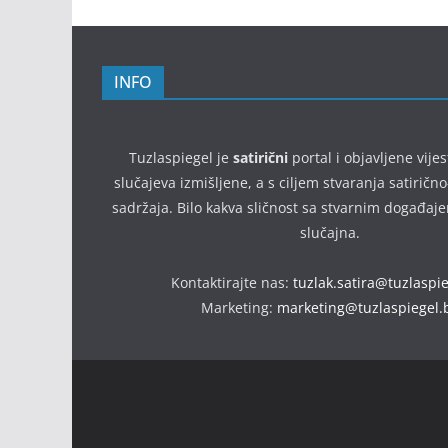
INFO
Tuzlaspiegel je
satirični
portal i objavljene vijes
slučajeva izmišljene, a s ciljem stvaranja satirič
sadržaja. Bilo kakva sličnost sa stvarnim događaj
slučajna.
Kontaktirajte nas:
tuzlak.satira@tuzlaspi
Marketing:
marketing@tuzlaspiegel.